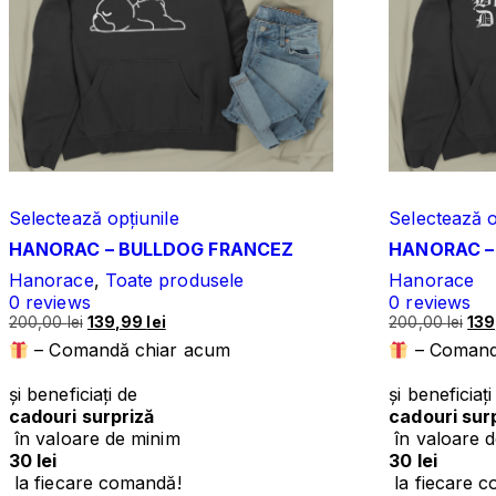
Selectează opțiunile
Selectează o
HANORAC – BULLDOG FRANCEZ
HANORAC –
Hanorace
,
Toate produsele
Hanorace
0
reviews
0
reviews
Prețul
Prețul
Preț
200,00
lei
139,99
lei
200,00
lei
13
inițial
curent
iniți
– Comandă chiar acum
– Comand
a
este:
a
fost:
139,99 lei.
fost
și beneficiați de
și beneficiaț
200,00 lei.
200,
cadouri surpriză
cadouri sur
în valoare de minim
în valoare 
30 lei
30 lei
la fiecare comandă!
la fiecare 