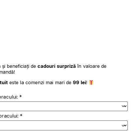
l
nt
9 lei.
m
și beneficiați de
cadouri surpriză
în valoare de
omandă!
tuit
este la comenzi mai mari de
99 lei
!
racului:
*
racului:
*