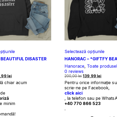
pțiunile
Selectează opțiunile
 BEAUTIFUL DISASTER
HANORAC – *GIFTFY BE
Hanorace
,
Toate produse
0
reviews
ul
Prețul
Prețul
Prețul
9,99
lei
200,00
lei
139,99
lei
al
curent
inițial
curent
ă chiar acum
Pentru orice informație s
este:
a
este:
scrie-ne pe Facebook,
:
139,99 lei.
fost:
139,99 lei
i de
click aici
00 lei.
200,00 lei.
priză
, la telefon sau pe Whats
de minim
+40 770 866 523
.
comandă!