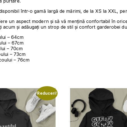
a purtare.
onibil într-o gamă largă de mărimi, de la XS la XXL, pentru
ere un aspect modern și să vă mențină confortabil în oric
acum și adăugați un strop de stil și confort garderobei 
oului – 64cm
oului – 67cm
ului – 70cm
coului – 73cm
icoului – 76cm
Reduceri!