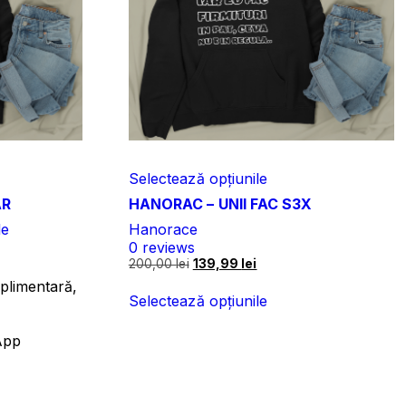
Selectează opțiunile
AR
HANORAC – UNII FAC S3X
le
Hanorace
0
reviews
Prețul
Prețul
200,00
lei
139,99
lei
inițial
curent
uplimentară,
a
este:
Selectează opțiunile
.
fost:
139,99 lei.
200,00 lei.
App