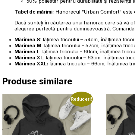
50% poliester pentru durabilitate și rezistență l
Tabel de mărimi:
Hanoracul “Urban Comfort” este disp
Dacă sunteți în căutarea unui hanorac care să vă of
alegerea perfectă pentru dumneavoastră. Comandați 
Mărimea S
: lățimea tricoului – 54cm, înălțimea tric
Mărimea M
: lățimea tricoului – 57cm, înălțimea tric
Mărimea L
: lățimea tricoului – 60cm, înălțimea trico
Mărimea XL
: lățimea tricoului – 63cm, înălțimea tri
Mărimea XXL:
lățimea tricoului – 66cm, înălțimea tr
Produse similare
Reduceri!