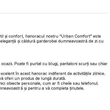
 stil și confort, hanoracul nostru “Urban Comfort” este
e eleganță și căldură garderobei dumneavoastră de zi cu
azii. Poate fi purtat cu blugi, pantaloni scurți sau chiar
celent în acest hanorac indiferent de activitățile zilnice.
a vă oferi un produs de lungă durată.
ci obiecte personale, cum ar fi cheile sau telefonul.
umneavoastră și pentru a vă completa ținutele.