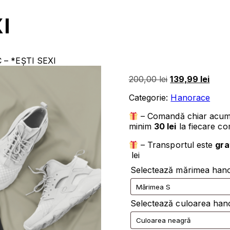
I
– *EȘTI SEXI
Prețul
Prețu
200,00
lei
139,99
lei
inițial
cure
Categorie:
Hanorace
a
este:
fost:
139,9
– Comandă chiar acu
200,00 lei.
minim
30 lei
la fiecare c
– Transportul este
gra
lei
Selectează mărimea hano
Selectează culoarea hano