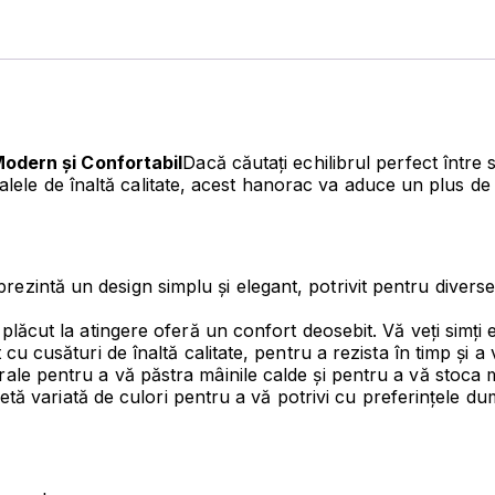
odern și Confortabil
Dacă căutați echilibrul perfect între
alele de înaltă calitate, acest hanorac va aduce un plus d
intă un design simplu și elegant, potrivit pentru diverse oc
lăcut la atingere oferă un confort deosebit. Vă veți simți ex
cu cusături de înaltă calitate, pentru a rezista în timp și 
le pentru a vă păstra mâinile calde și pentru a vă stoca mi
letă variată de culori pentru a vă potrivi cu preferințele d