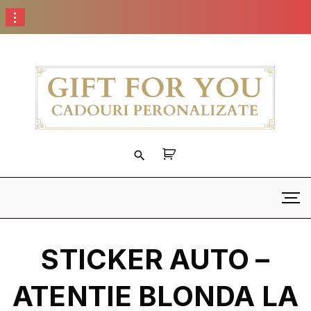
S
k
i
p
t
o
c
o
n
t
e
n
t
STICKER AUTO –
ATENTIE BLONDA LA