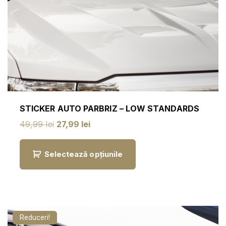
STICKER AUTO PARBRIZ – LOW STANDARDS
P
P
49,99
lei
27,99
lei
r
r
e
e
ț
ț
Selectează opțiunile
u
u
l
l
i
c
n
u
i
r
ț
e
i
n
a
t
Reduceri!
l
e