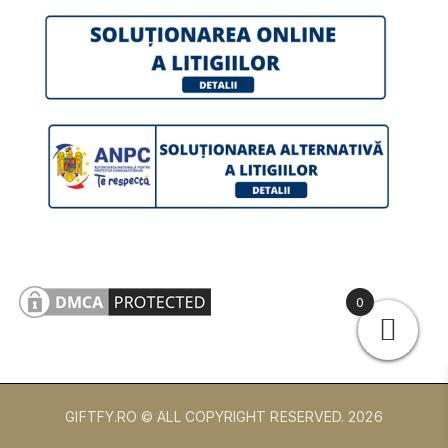
0
GIFTFY.RO © ALL COPYRIGHT RESERVED.
2026