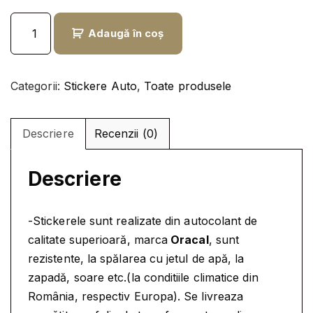
i
r
C
ț
e
Adaugă în coș
a
i
n
n
a
t
t
l
e
Categorii:
Stickere Auto
,
Toate produsele
i
a
s
t
f
t
a
Descriere
Recenzii (0)
o
e
t
s
:
e
t
7
Descriere
S
:
,
T
9
9
I
-Stickerele sunt realizate din autocolant de
,
9
C
calitate superioară, marca
Oracal
, sunt
K
9
rezistente, la spălarea cu jetul de apă, la
E
9
l
zapadă, soare etc.(la conditiile climatice din
R
e
România, respectiv Europa). Se livreaza
A
l
i