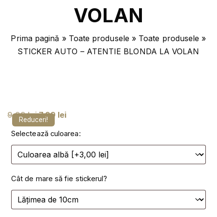
VOLAN
Prima pagină
»
Toate produsele
»
Toate produsele
»
STICKER AUTO – ATENTIE BLONDA LA VOLAN
P
P
9,99
lei
7,99
lei
Reduceri!
r
r
Selectează culoarea:
e
e
ț
ț
u
u
Cât de mare să fie stickerul?
l
l
i
c
n
u