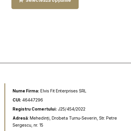
Selectează opțiunile
u
u
l
l
i
c
n
u
i
r
ț
e
i
n
a
t
l
e
a
s
f
t
o
e
s
:
t
2
:
7
4
,
9
9
,
9
9
9
l
Nume Firma:
Elvis Fit Enterprises SRL
e
l
i
CUI:
46447296
e
.
i
Registru Comertului:
J25/454/2022
.
Adresă
: Mehedinți, Drobeta Turnu-Severin, Str. Petre
Sergescu, nr. 15