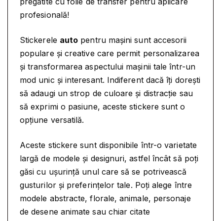
pregătite cu folie de transfer pentru aplicare
U
e
.
profesională!
T
i
O
.
Stickerele
auto
pentru mașini sunt accesorii
-
A
populare și creative care permit personalizarea
T
și transformarea aspectului mașinii tale într-un
E
mod unic și interesant. Indiferent dacă îți dorești
N
să adaugi un strop de culoare și distracție sau
T
să exprimi o pasiune, aceste stickere sunt o
I
opțiune versatilă.
E
B
Aceste stickere sunt disponibile într-o varietate
L
largă de modele și designuri, astfel încât să poți
O
găsi cu ușurință unul care să se potrivească
N
gusturilor și preferințelor tale. Poți alege între
D
modele abstracte, florale, animale, personaje
A
de desene animate sau chiar citate
L