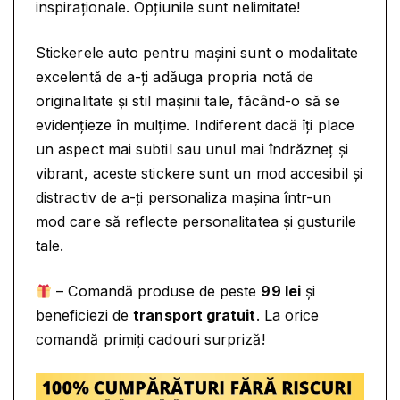
inspiraționale. Opțiunile sunt nelimitate!
A
V
O
Stickerele auto pentru mașini sunt o modalitate
L
excelentă de a-ți adăuga propria notă de
A
originalitate și stil mașinii tale, făcând-o să se
N
evidențieze în mulțime. Indiferent dacă îți place
un aspect mai subtil sau unul mai îndrăzneț și
vibrant, aceste stickere sunt un mod accesibil și
distractiv de a-ți personaliza mașina într-un
mod care să reflecte personalitatea și gusturile
tale.
– Comandă produse de peste
99 lei
și
beneficiezi de
transport gratuit
. La orice
comandă primiți cadouri surpriză!