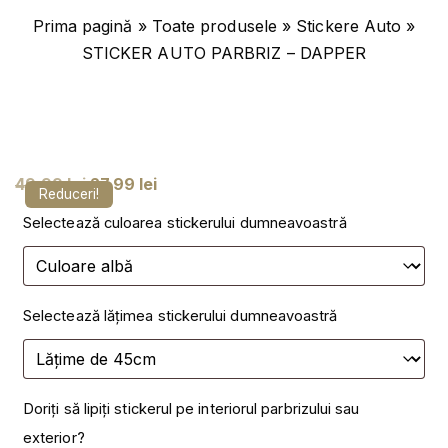
Prima pagină
»
Toate produsele
»
Stickere Auto
»
STICKER AUTO PARBRIZ – DAPPER
P
P
49,99
lei
27,99
lei
Reduceri!
r
r
Selectează culoarea stickerului dumneavoastră
e
e
ț
ț
u
u
Selectează lățimea stickerului dumneavoastră
l
l
i
c
n
u
i
r
Doriți să lipiți stickerul pe interiorul parbrizului sau
ț
e
exterior?