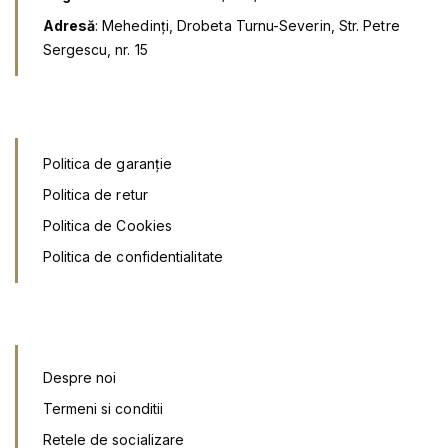
.
Adresă
: Mehedinți, Drobeta Turnu-Severin, Str. Petre
Sergescu, nr. 15
Politica de garanție
Politica de retur
Politica de Cookies
Politica de confidentialitate
Despre noi
Termeni si conditii
Retele de socializar
e