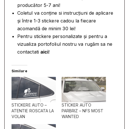
E
i
producător 5-7 ani!
R
.
Coletul va conține si instrucțiuni de aplicare
A
și între 1-3 stickere cadou la fiecare
U
acomandă de minim 30 lei!
T
O
Pentru stickere personalizate și pentru a
P
vizualiza portofoliul nostru va rugăm sa ne
A
contactati
aici
!
R
B
Similare
R
I
Z
-
D
STICKERE AUTO –
STICKER AUTO
A
ATENTIE ROSCATA LA
PARBRIZ – NFS MOST
P
VOLAN
WANTED
P