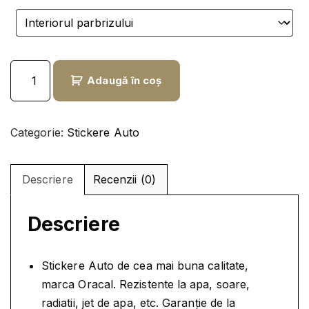
i
n
a
t
l
e
a
s
C
f
t
Adaugă în coș
a
o
e
n
s
:
t
Categorie:
Stickere Auto
t
2
i
:
7
t
4
,
a
Descriere
Recenzii (0)
t
9
9
e
,
9
Descriere
S
9
T
9
l
I
e
Stickere Auto de cea mai buna calitate,
C
l
i
marca Oracal. Rezistente la apa, soare,
K
e
.
radiatii, jet de apa, etc. Garanție de la