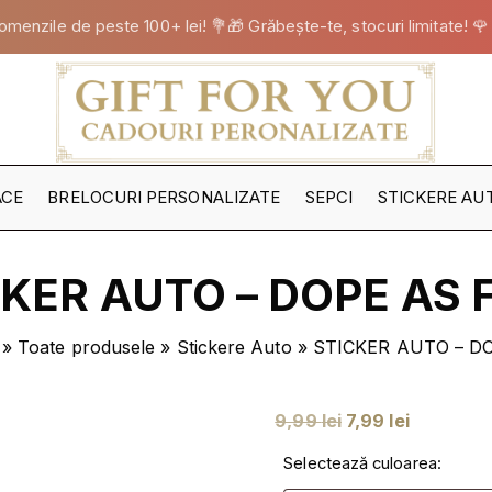
omenzile de peste 100+ lei! 💐🎁 Grăbește-te, stocuri limitate! 🌹
ACE
BRELOCURI PERSONALIZATE
SEPCI
STICKERE AU
TOATE
STICKERELE
CKER AUTO – DOPE AS 
STICKERE B
STICKERE FE
»
Toate produsele
»
Stickere Auto
»
STICKER AUTO – D
STICKERE M
NOI
STICKERE PA
P
P
9,99
lei
7,99
lei
STICKERE
r
r
PERSONALIZ
Selectează culoarea:
e
e