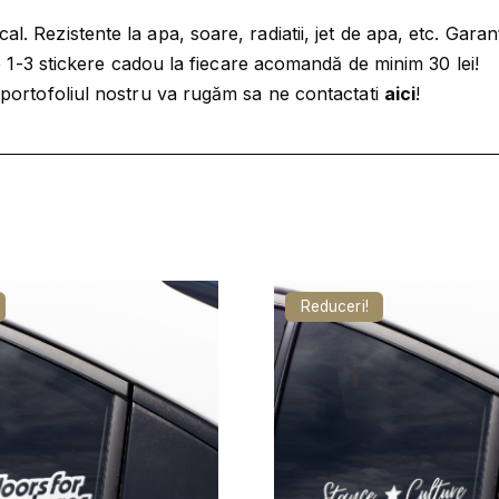
I
,
9
C
. Rezistente la apa, soare, radiatii, jet de apa, etc. Garan
K
9
tre 1-3 stickere cadou la fiecare acomandă de minim 30 lei!
E
9
l
a portofoliul nostru va rugăm sa ne contactati
aici
!
R
e
A
l
i
U
e
.
T
i
O
.
-
D
Reduceri!
O
P
E
A
S
F
U