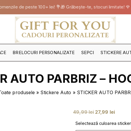
omenzile de peste 100+ lei! 💐🎁 Grăbește-te, stocuri limitate! 🌹
ACE
BRELOCURI PERSONALIZATE
SEPCI
STICKERE AU
TOATE
STICKERELE
R AUTO PARBRIZ – H
STICKERE B
STICKERE FE
Toate produsele
»
Stickere Auto
»
STICKER AUTO PARBR
STICKERE M
NOI
STICKERE PA
P
P
49,99
lei
27,99
lei
STICKERE
r
r
PERSONALIZ
Selectează culoarea sticke
e
e