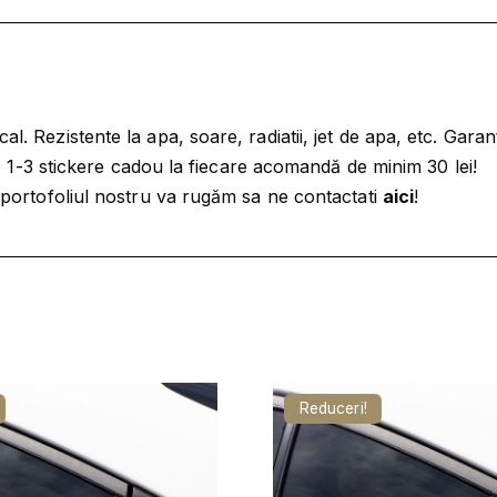
e
9
9
S
,
9
T
9
I
9
l
C
. Rezistente la apa, soare, radiatii, jet de apa, etc. Garan
e
K
tre 1-3 stickere cadou la fiecare acomandă de minim 30 lei!
l
i
E
a portofoliul nostru va rugăm sa ne contactati
aici
!
e
.
R
i
A
.
U
T
O
P
A
Reduceri!
R
B
R
I