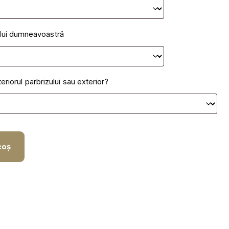
N
ULTI
ului dumneavoastră
DI
nteriorul parbrizului sau exterior?
coș