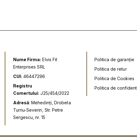
a
t
l
e
l
a
s
f
t
f
o
e
s
:
s
t
7
t
:
,
:
9
9
,
9
,
9
9
l
e
Nume Firma:
Elvis Fit
Politica de garanție
l
i
l
Enterprises SRL
e
.
Politica de retur
i
i
CUI:
46447296
.
.
Politica de Cookies
Registru
Politica de confidenti
Comertului:
J25/454/2022
Adresă
: Mehedinți, Drobeta
Turnu-Severin, Str. Petre
Sergescu, nr. 15