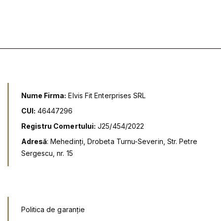
l
e
a
s
f
t
o
e
s
:
t
2
:
7
4
,
9
9
,
9
9
9
l
Nume Firma:
Elvis Fit Enterprises SRL
e
l
i
CUI:
46447296
e
.
i
Registru Comertului:
J25/454/2022
.
Adresă
: Mehedinți, Drobeta Turnu-Severin, Str. Petre
Sergescu, nr. 15
Politica de garanție