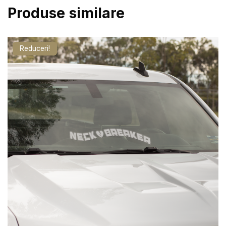
N
Produse similare
U
L
Reduceri!