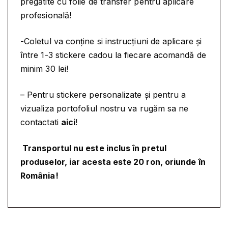
pregătite cu folie de transfer pentru aplicare
U
e
.
profesională!
T
i
O
.
-Coletul va conține si instrucțiuni de aplicare și
-
P
între 1-3 stickere cadou la fiecare acomandă de
E
minim 30 lei!
R
M
– Pentru stickere personalizate și pentru a
I
vizualiza portofoliul nostru va rugăm sa ne
S
contactati
aici
!
U
L
Transportul nu este inclus în pretul
S
produselor, iar acesta este 20 ron, oriunde în
I
România!
T
A
L
O