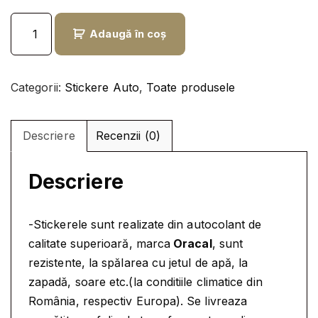
i
r
C
ț
e
Adaugă în coș
a
i
n
n
a
t
t
l
e
Categorii:
Stickere Auto
,
Toate produsele
i
a
s
t
f
t
a
Descriere
Recenzii (0)
o
e
t
s
:
e
t
7
Descriere
S
:
,
T
9
9
I
-Stickerele sunt realizate din autocolant de
,
9
C
calitate superioară, marca
Oracal
, sunt
K
9
rezistente, la spălarea cu jetul de apă, la
E
9
l
zapadă, soare etc.(la conditiile climatice din
R
e
România, respectiv Europa). Se livreaza
A
l
i