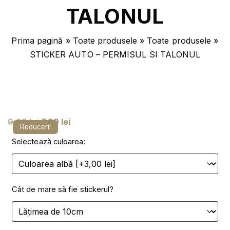
TALONUL
Prima pagină
»
Toate produsele
»
Toate produsele
»
STICKER AUTO – PERMISUL SI TALONUL
P
P
9,99
lei
7,99
lei
Reduceri!
r
r
Selectează culoarea:
e
e
ț
ț
u
u
Cât de mare să fie stickerul?
l
l
i
c
n
u