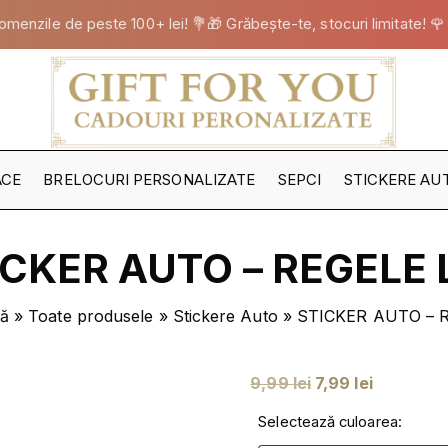
omenzile de peste 100+ lei! 💐🎁 Grăbește-te, stocuri limitate! 🌹
ACE
BRELOCURI PERSONALIZATE
SEPCI
STICKERE AU
TOATE
STICKERELE
ICKER AUTO – REGELE 
STICKERE B
STICKERE FE
nă
»
Toate produsele
»
Stickere Auto
»
STICKER AUTO – 
STICKERE M
NOI
STICKERE PA
P
P
9,99
lei
7,99
lei
STICKERE
r
r
PERSONALIZ
Selectează culoarea:
e
e