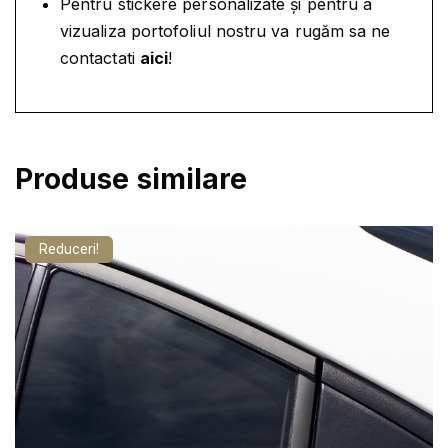
O
Pentru stickere personalizate și pentru a
.
-
vizualiza portofoliul nostru va rugăm sa ne
T
contactati
aici
!
U
R
B
I
Produse similare
N
A
Reduceri!