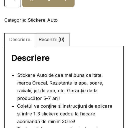
a
i
n
n
a
t
t
l
e
Categorie:
Stickere Auto
i
a
s
t
f
t
a
Descriere
Recenzii (0)
o
e
t
s
:
e
t
7
Descriere
S
:
,
T
9
9
I
Stickere Auto de cea mai buna calitate,
,
9
C
marca Oracal. Rezistente la apa, soare,
K
9
radiatii, jet de apa, etc. Garanție de la
E
9
l
producător 5-7 ani!
R
e
Coletul va conține si instrucțiuni de aplicare
A
l
i
și între 1-3 stickere cadou la fiecare
U
e
.
acomandă de minim 30 lei!
T
i