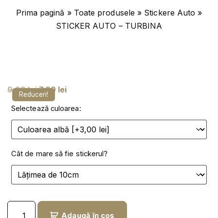
Prima pagină
»
Toate produsele
»
Stickere Auto
»
STICKER AUTO – TURBINA
P
P
9,99
lei
7,99
lei
Reduceri!
r
r
Selectează culoarea:
e
e
ț
ț
u
u
Cât de mare să fie stickerul?
l
l
i
c
n
u
i
r
C
ț
e
Adaugă în coș