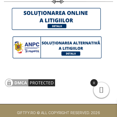
0
GIFTFY.RO © ALL COPYRIGHT RESERVED.
2026