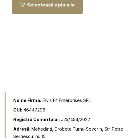
ț
ț
Selectează opțiunile
u
u
l
l
i
c
n
u
i
r
ț
e
i
n
a
t
l
e
a
s
f
t
o
e
s
:
t
7
:
,
9
9
,
9
9
9
l
e
Nume Firma:
Elvis Fit Enterprises SRL
l
i
e
.
CUI:
46447296
i
.
Registru Comertului:
J25/454/2022
Adresă
: Mehedinți, Drobeta Turnu-Severin, Str. Petre
Sergescu, nr. 15