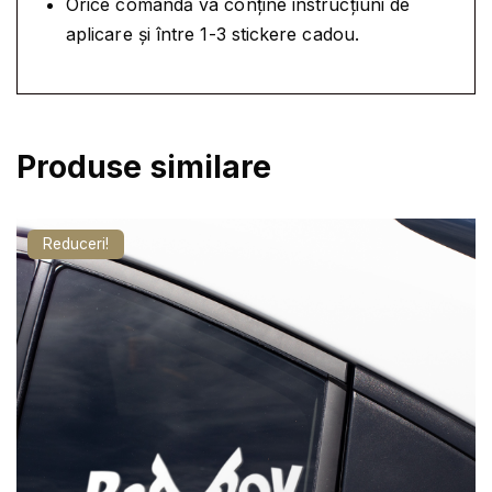
T
Orice comandă va conține instrucțiuni de
.
O
aplicare și între 1-3 stickere cadou.
-
A
U
D
Produse similare
I
R
E
Reduceri!
G
E