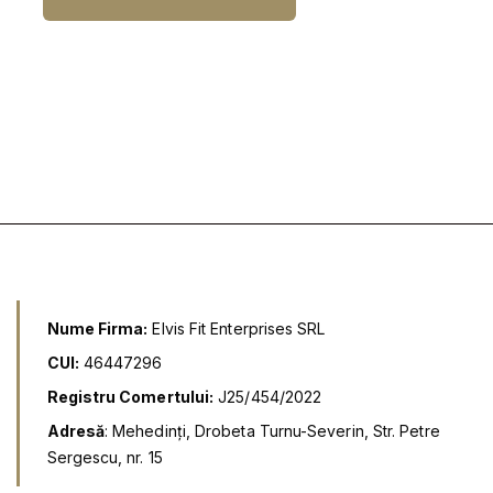
l
l
i
c
n
u
i
r
ț
e
i
n
a
t
l
e
a
s
f
t
o
e
s
:
t
7
:
,
9
9
,
9
9
9
l
e
Nume Firma:
Elvis Fit Enterprises SRL
l
i
e
.
CUI:
46447296
i
.
Registru Comertului:
J25/454/2022
Adresă
: Mehedinți, Drobeta Turnu-Severin, Str. Petre
Sergescu, nr. 15