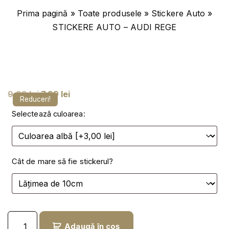
Prima pagină
»
Toate produsele
»
Stickere Auto
»
STICKERE AUTO – AUDI REGE
P
P
9,99
lei
7,99
lei
Reduceri!
r
r
Selectează culoarea:
e
e
ț
ț
u
u
Cât de mare să fie stickerul?
l
l
i
c
n
u
i
r
C
ț
e
Adaugă în coș