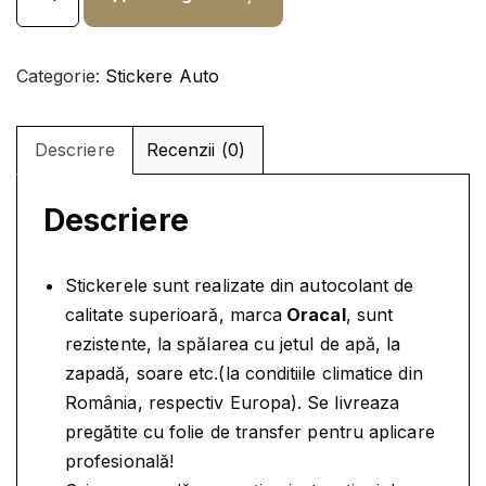
a
i
n
n
a
t
t
l
e
Categorie:
Stickere Auto
i
a
s
t
f
t
a
Descriere
Recenzii (0)
o
e
t
s
:
e
t
7
Descriere
S
:
,
T
9
9
I
Stickerele sunt realizate din autocolant de
,
9
C
calitate superioară, marca
Oracal
, sunt
K
9
rezistente, la spălarea cu jetul de apă, la
E
9
l
zapadă, soare etc.(la conditiile climatice din
R
e
România, respectiv Europa). Se livreaza
E
l
i
pregătite cu folie de transfer pentru aplicare
A
e
.
profesională!
U
i