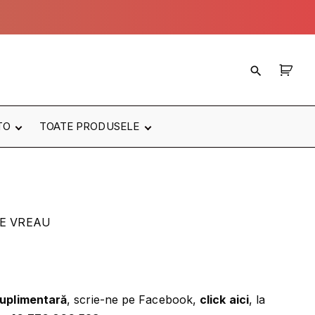
TO
TOATE PRODUSELE
Cele mai noi
produse
MW
Cele mai populare
produse
TE
TE VREAU
ODELE
RBRIZ
ATE
suplimentară
, scrie-ne pe Facebook,
click aici
, la