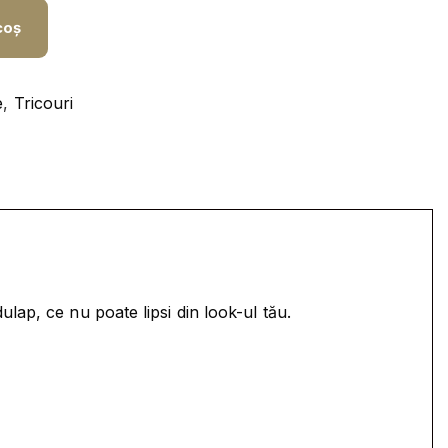
coș
e
,
Tricouri
dulap, ce nu poate lipsi din look-ul tău.