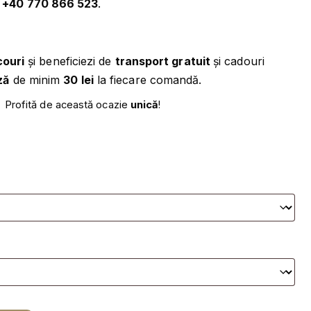
p
+40 770 866 523
.
N
ULTI
couri
și beneficiezi de
transport gratuit
și cadouri
ză
de minim
30 lei
la fiecare comandă.
DI
Profită de această ocazie
unică
!