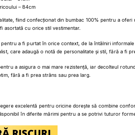
T
tricoului – 84cm
E
V
calitate, fiind confecționat din bumbac 100% pentru a oferi 
R
i asortată cu orice stil vestimentar.
E
A
 pentru a fi purtat în orice context, de la întâlniri informa
U
ist, care adaugă o notă de personalitate și stil, fără a fi pr
ntru a asigura o mai mare rezistență, iar decolteul rotund î
tim, fără a fi prea strâns sau prea larg.
egere excelentă pentru oricine dorește să combine confortul
 disponibil în diferite mărimi pentru a se potrivi tuturor for