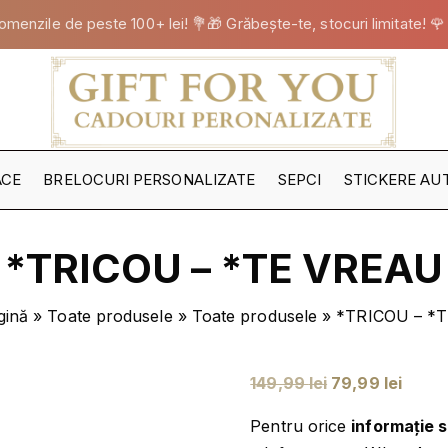
omenzile de peste 100+ lei! 💐🎁 Grăbește-te, stocuri limitate! 🌹
ACE
BRELOCURI PERSONALIZATE
SEPCI
STICKERE AU
TOATE
STICKERELE
*TRICOU – *TE VREAU
STICKERE B
STICKERE FE
gină
»
Toate produsele
»
Toate produsele
»
*TRICOU – *
STICKERE M
NOI
STICKERE PA
P
P
149,99
lei
79,99
lei
STICKERE
r
r
PERSONALIZ
Pentru orice
informație 
e
e