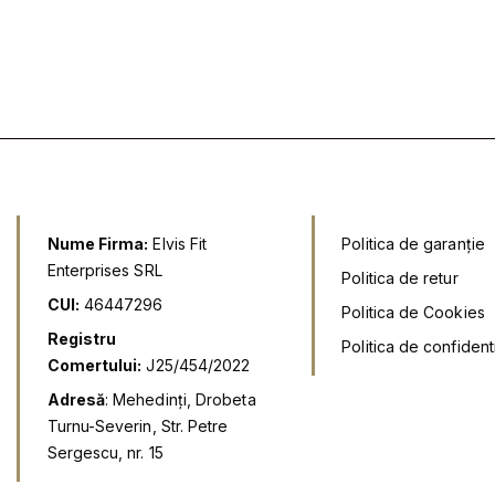
i
n
a
t
l
e
a
s
f
t
o
e
s
:
t
7
:
9
1
,
4
9
9
9
,
9
l
Nume Firma:
Elvis Fit
Politica de garanție
9
e
Enterprises SRL
i
Politica de retur
l
.
CUI:
46447296
e
Politica de Cookies
i
Registru
.
Politica de confidenti
Comertului:
J25/454/2022
Adresă
: Mehedinți, Drobeta
Turnu-Severin, Str. Petre
Sergescu, nr. 15