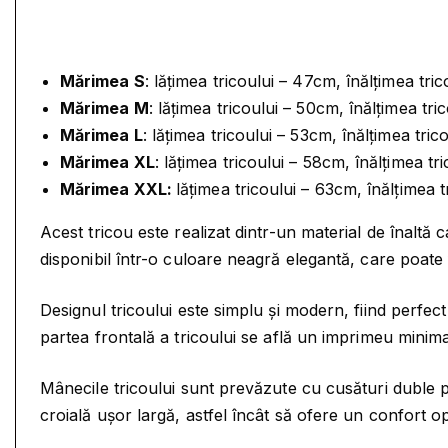
Mărimea S
: lățimea tricoului – 47cm, înălțimea tri
Mărimea M
: lățimea tricoului – 50cm, înălțimea tri
Mărimea L
: lățimea tricoului – 53cm, înălțimea tri
Mărimea XL
: lățimea tricoului – 58cm, înălțimea tr
Mărimea XXL:
lățimea tricoului – 63cm, înălțimea 
Acest tricou este realizat dintr-un material de înaltă 
disponibil într-o culoare neagră elegantă, care poate f
Designul tricoului este simplu și modern, fiind perfect
partea frontală a tricoului se află un imprimeu minimal
Mânecile tricoului sunt prevăzute cu cusături duble pe
croială ușor largă, astfel încât să ofere un confort op