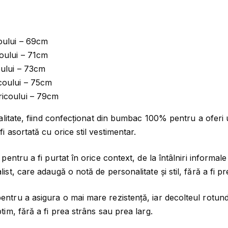
I
4
9
C
O
9
9
U
,
coului – 69cm
-
9
l
coului – 71cm
C
9
e
coului – 73cm
R
i
icoului – 75cm
A
l
.
tricoului – 79cm
N
e
I
calitate, fiind confecționat din bumbac 100% pentru a oferi 
i
U
i asortată cu orice stil vestimentar.
.
 pentru a fi purtat în orice context, de la întâlniri informa
ist, care adaugă o notă de personalitate și stil, fără a fi pr
ntru a asigura o mai mare rezistență, iar decolteul rotund î
tim, fără a fi prea strâns sau prea larg.