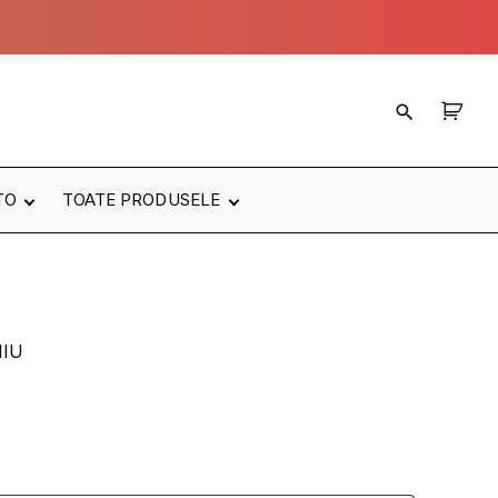
TO
TOATE PRODUSELE
Cele mai noi
produse
MW
Cele mai populare
produse
TE
NIU
ODELE
RBRIZ
ATE