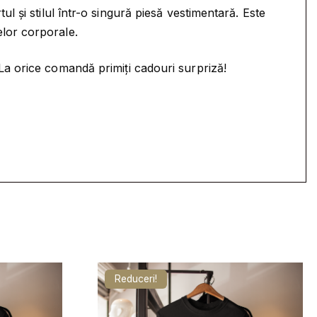
 și stilul într-o singură piesă vestimentară. Este
melor corporale.
 La orice comandă primiți cadouri surpriză!
Reduceri!