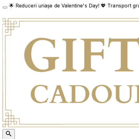
Skip
🌟 Reduceri uriașe de Valentine's Day! 💖 Transport grat
to
content