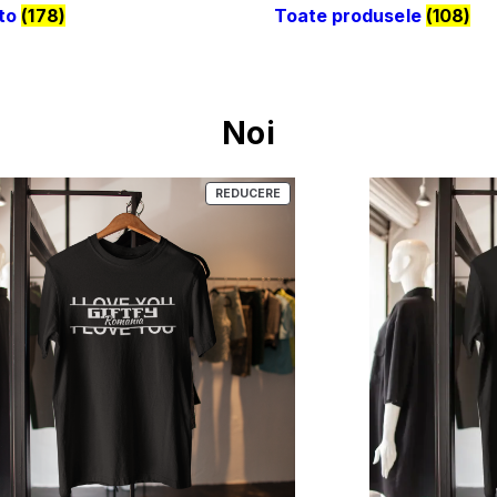
uto
(178)
Toate produsele
(108)
Noi
PRODUS
REDUCERE
CU
REDUCERE