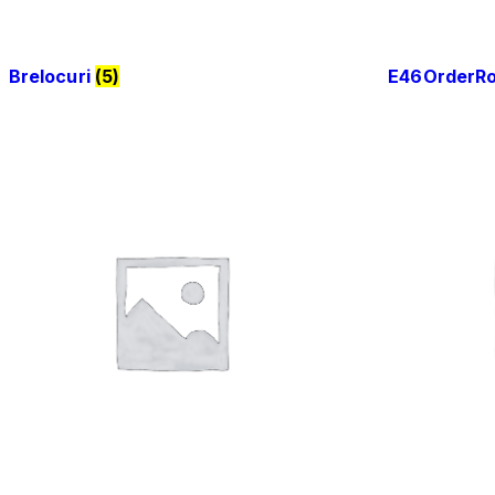
Brelocuri
(5)
E46OrderR